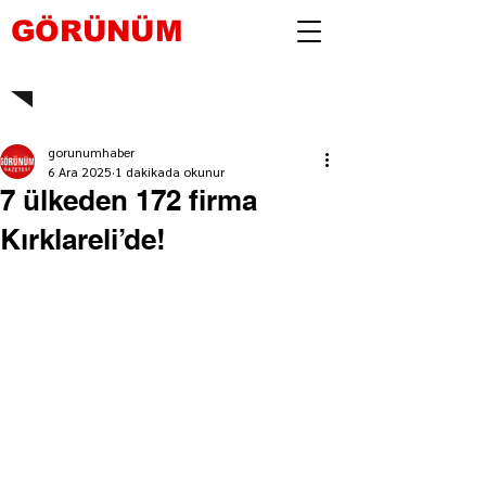
GÖRÜNÜM
gorunumhaber
6 Ara 2025
1 dakikada okunur
7 ülkeden 172 firma
Kırklareli’de!