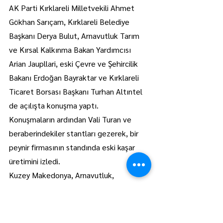
AK Parti Kırklareli Milletvekili Ahmet 
Gökhan Sarıçam, Kırklareli Belediye 
Başkanı Derya Bulut, Arnavutluk Tarım 
ve Kırsal Kalkınma Bakan Yardımcısı 
Arian Jaupllari, eski Çevre ve Şehircilik 
Bakanı Erdoğan Bayraktar ve Kırklareli 
Ticaret Borsası Başkanı Turhan Altıntel 
de açılışta konuşma yaptı.
Konuşmaların ardından Vali Turan ve 
beraberindekiler stantları gezerek, bir 
peynir firmasının standında eski kaşar 
üretimini izledi.
Kuzey Makedonya, Arnavutluk, 
Romanya, Kosova, Bulgaristan ve 
Yunanistan'dan firmaların da katıldığı 
fuar, 7 Aralık Pazar günü sona erecek. AA