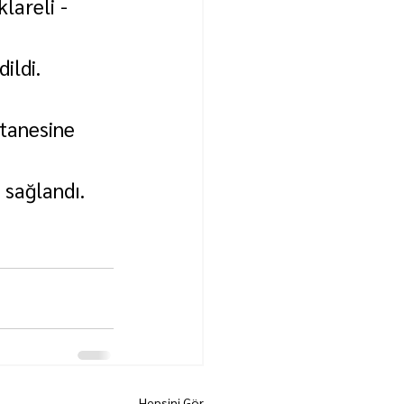
lareli - 
ildi.
stanesine 
 sağlandı. 
Hepsini Gör