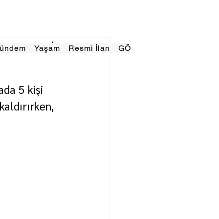
Gündem
Yaşam
Resmi İlan
GÖRÜNÜMTV
E GAZE
da 5 kişi 
kaldırırken, 