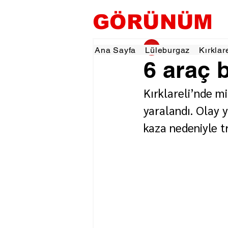
GÖRÜNÜM
gorunumhaber
25 
Ana Sayfa
Lüleburgaz
Kırklar
6 araç b
Kırklareli’nde mi
yaralandı. Olay y
kaza nedeniyle tr