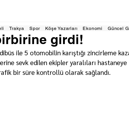
Mar
1 dakikada okunur
eli
Trakya
Spor
Köşe Yazarları
Ekonomi
Güncel 
irbirine girdi!
dibüs ile 5 otomobilin karıştığı zincirleme kaza
erine sevk edilen ekipler yaralıları hastaneye 
afik bir süre kontrollü olarak sağlandı.