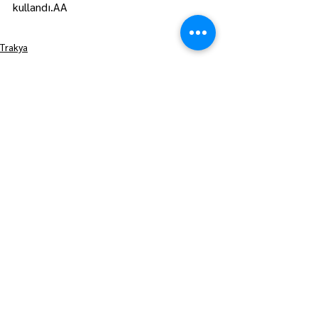
kullandı.AA
Trakya
Manşet
Hepsini Gör
Son Yazılar