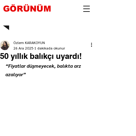
GÖRÜNÜM
Özlem KARAKOYUN
26 Ara 2025
1 dakikada okunur
50 yıllık balıkçı uyardı!
“Fiyatlar düşmeyecek, balıkta arz 
azalıyor”