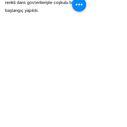
renkli dans gösterileriyle coşkulu bir 
başlangıç yapıldı.
Öte yandan festival kapsamında tarım 
teşvik yarışmalarında dereceye girenler 
ödüllendirildi.
Festival 2 Ağustos Cumartesi sona 
erecek.
Trakya
Manşet
Hepsini Gör
Son Yazılar