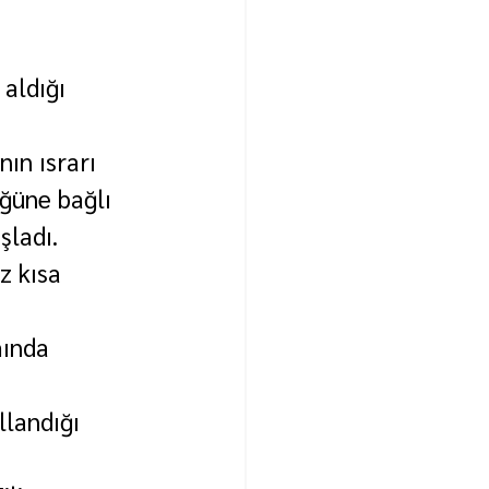
aldığı 
nın ısrarı 
ğüne bağlı 
şladı.
z kısa 
mında 
llandığı 