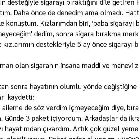
ın desteğiyle sigarayı bıraktığını dile getiren Fi
ştım. Daha önce de denedim ama olmadı. Hatt
e konuştum. Kızlarımdan biri, 'baba sigarayı bı
neyeceğim' dedim, sonra sigara bırakma merk
 kızlarımın destekleriyle 5 ay önce sigarayı b
düşman olan sigaranın insana maddi ve manevi z
tan sonra hayatının olumlu yönde değiştiğine 
rı kaydetti:
m, aileme de söz verdim içmeyeceğim diye, bıra
m. Günde 3 paket içiyordum. Arkadaşlar da ikr
yı hayatımdan çıkardım. Artık çok güzel yemek
ını alabiliyorum. Rahat nefes alıyorum, yürüyü