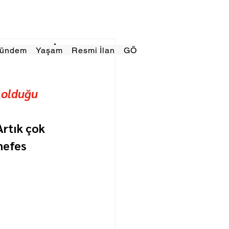
Gündem
Yaşam
Resmi İlan
GÖRÜNÜMTV
E GAZE
 olduğu 
Artık çok 
nefes 