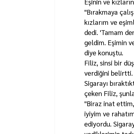
Eşinin ve kızların
"Bırakmaya çalı
kızlarım ve eşiml
dedi. 'Tamam de
geldim. Eşimin ve
diye konuştu.
Filiz, sinsi bir 
verdiğini belirtti.
Sigarayı bıraktık
çeken Filiz, şunla
"Biraz inat etti
iyiyim ve rahatı
ediyordu. Sigara
yediklerimin tad