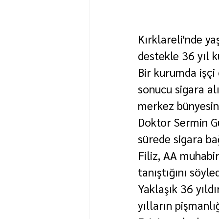
Kırklareli'nde ya
destekle 36 yıl k
Bir kurumda işçi o
sonucu sigara al
merkez bünyesind
Doktor Sermin Gün
sürede sigara ba
Filiz, AA muhabi
tanıştığını söyled
Yaklaşık 36 yıldı
yılların pişmanlı