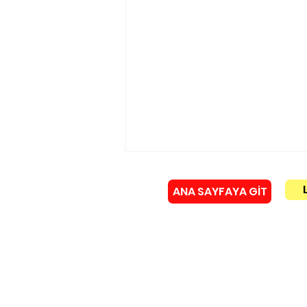
ANA SAYFAYA GİT
Künye
Murat Gerenli istifa etti!