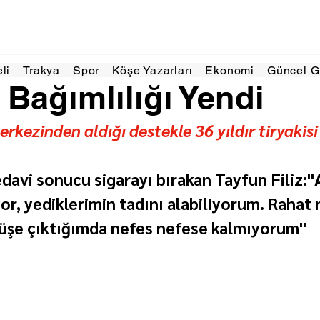
Kas 2025
1 dakikada okunur
eli
Trakya
Spor
Köşe Yazarları
Ekonomi
Güncel 
k Bağımlılığı Yendi
erkezinden aldığı destekle 36 yıldır tiryakisi
edavi sonucu sigarayı bırakan Tayfun Filiz:"
r, yediklerimin tadını alabiliyorum. Rahat 
üşe çıktığımda nefes nefese kalmıyorum"