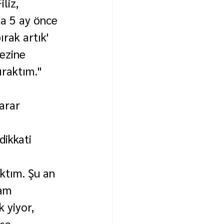
liz, 
a 5 ay önce 
rak artık' 
ezine 
ıraktım." 
arar 
dikkati 
ktım. Şu an 
am 
 yiyor, 
şe 