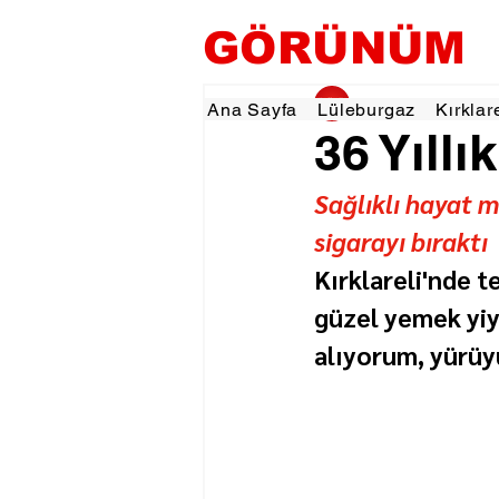
GÖRÜNÜM
gorunumhaber
12 
Ana Sayfa
Lüleburgaz
Kırklar
36 Yıllı
Sağlıklı hayat m
sigarayı bıraktı
Kırklareli'nde t
güzel yemek yiyo
alıyorum, yürüy