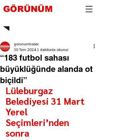
GÖRÜNÜM
gorunumhaber
30 Tem 2024
1 dakikada okunur
“183 futbol sahası
büyüklüğünde alanda ot
biçildi”
Lüleburgaz 
Belediyesi 31 Mart 
Yerel 
Seçimleri’nden 
sonra 