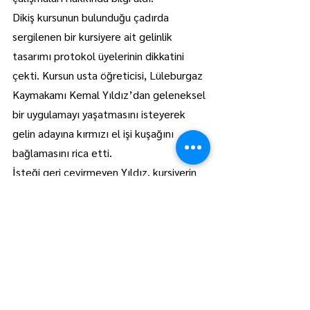
Dikiş kursunun bulunduğu çadırda 
sergilenen bir kursiyere ait gelinlik 
tasarımı protokol üyelerinin dikkatini 
çekti. Kursun usta öğreticisi, Lüleburgaz 
Kaymakamı Kemal Yıldız’dan geleneksel 
bir uygulamayı yaşatmasını isteyerek 
gelin adayına kırmızı el işi kuşağını 
bağlamasını rica etti.
İsteği geri çevirmeyen Yıldız, kursiyerin 
hazırladığı gelinlik üzerindeki kırmızı 
kuşağı bağlayarak geleneksel ritüele 
eşlik etti. O anlar sergiyi gezen 
vatandaşlar tarafından ilgiyle takip 
edilirken, protokol üyeleri daha sonra 
diğer stantları gezmeye devam etti.
GERENLİ’DEN KAYMAKAMA JEST, 