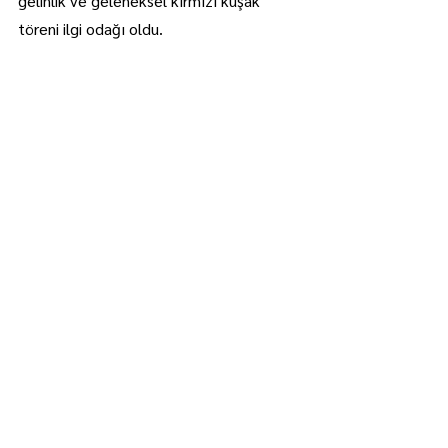
gelinlik ve geleneksel kırmızı kuşak 
töreni ilgi odağı oldu.