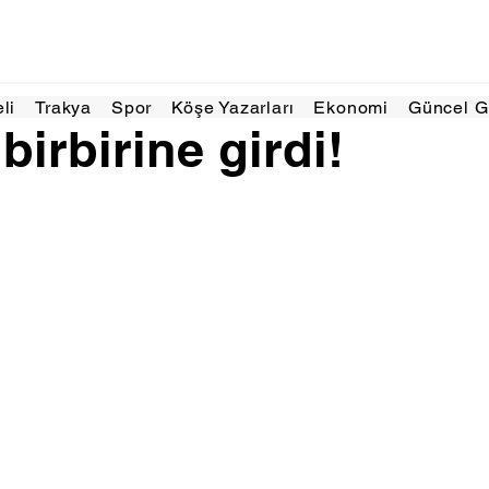
Ara 2025
1 dakikada okunur
eli
Trakya
Spor
Köşe Yazarları
Ekonomi
Güncel 
birbirine girdi!