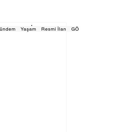
Gündem
Yaşam
Resmi İlan
GÖRÜNÜMTV
E GAZE