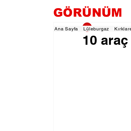
GÖRÜNÜM
gorunumhaber
12 
Ana Sayfa
Lüleburgaz
Kırklar
10 araç 