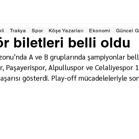
 dakikada okunur
eli
Trakya
Spor
Köşe Yazarları
Ekonomi
Güncel 
 biletleri belli oldu
onu’nda A ve B gruplarında şampiyonlar belli
, Paşayerispor, Alpulluspor ve Celaliyespor 
aşarısı gösterdi. Play-off mücadeleleriyle so