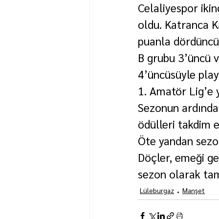
Celaliyespor ikin
oldu. Katranca K
puanla dördüncü s
B grubu 3’üncü v
4’üncüsüyle play
1. Amatör Lig’e 
Sezonun ardından
ödülleri takdim e
Öte yandan sezon
Döçler, emeği ge
sezon olarak tam
Lüleburgaz
Manşet