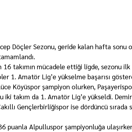
cep Döçler Sezonu, geride kalan hafta sonu 
 tamamlandı.
 16 takımın mücadele ettiği ligde, sezonu ilk i
er 1. Amatör Lig’e yükselme başarısı gösterd
üce Köyüspor şampiyon olurken, Paşayerispor 
Bu iki takım da 1. Amatör Lig’e yükseldi. Dem
akıllı Gençlerbirliğispor ise dördüncü sırada 
36 puanla Alpulluspor şampiyonluğa ulaşırken