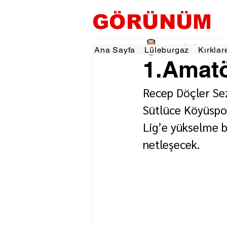
GÖRÜNÜM
Tevfik İŞÇİ
16 Haz
1
Ana Sayfa
Lüleburgaz
Kırklar
1.Amatör
Recep Döçler Sez
Sütlüce Köyüspor
Lig’e yükselme b
netleşecek.