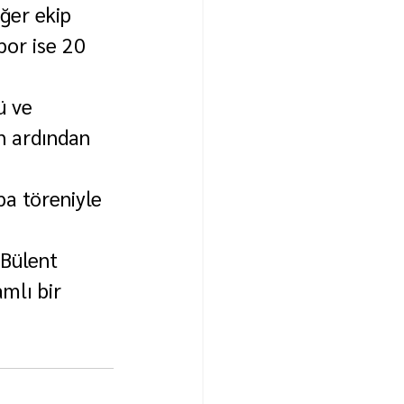
ğer ekip 
or ise 20 
ü ve 
n ardından 
a töreniyle 
Bülent 
mlı bir 