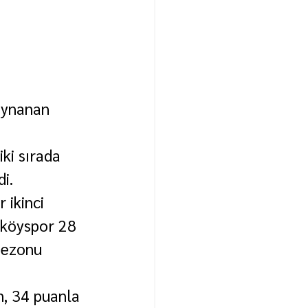
oynanan 
ki sırada 
i.
ikinci 
irköyspor 28 
sezonu 
, 34 puanla 