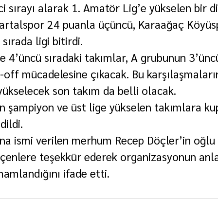
ci sırayı alarak 1. Amatör Lig’e yükselen bir di
artalspor 24 puanla üçüncü, Karaağaç Köyüsp
ırada ligi bitirdi.
e 4’üncü sıradaki takımlar, A grubunun 3’ünc
-off mücadelesine çıkacak. Bu karşılaşmaları
yükselecek son takım da belli olacak.
 şampiyon ve üst lige yükselen takımlara kup
dildi.
a ismi verilen merhum Recep Döçler’in oğlu 
çenlere teşekkür ederek organizasyonun anla
amlandığını ifade etti.