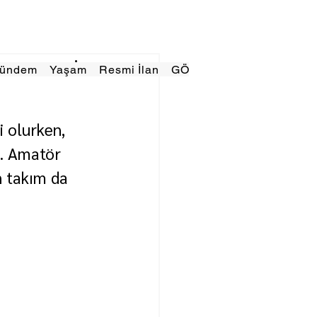
Gündem
Yaşam
Resmi İlan
GÖRÜNÜMTV
E GAZE
 olurken, 
1. Amatör 
n takım da 