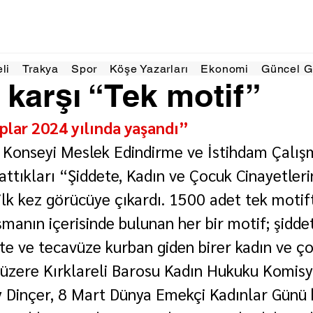
r 2025
1 dakikada okunur
eli
Trakya
Spor
Köşe Yazarları
Ekonomi
Güncel 
 karşı “Tek motif”
plar 2024 yılında yaşandı”
 Konseyi Meslek Edindirme ve İstihdam Çalış
attıkları “Şiddete, Kadın ve Çocuk Cinayetleri
 ilk kez görücüye çıkardı. 1500 adet tek motif
manın içerisinde bulunan her bir motif; şiddet
ete ve tecavüze kurban giden birer kadın ve ç
iği üzere Kırklareli Barosu Kadın Hukuku Komis
y Dinçer, 8 Mart Dünya Emekçi Kadınlar Günü