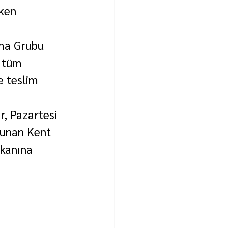
ken 
ma Grubu 
 tüm 
e teslim 
r, Pazartesi 
lunan Kent 
kanına 