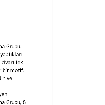
ma Grubu, 
yaptıkları 
civarı tek 
 bir motif; 
ın ve 
yen 
ma Grubu, 8 