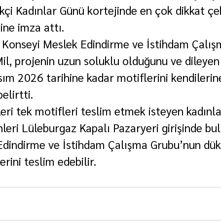
i Kadınlar Günü kortejinde en çok dikkat çe
ine imza attı.
 Konseyi Meslek Edindirme ve İstihdam Çalış
il, projenin uzun soluklu olduğunu ve dileyen
sım 2026 tarihine kadar motiflerini kendilerin
elirtti.
leri tek motifleri teslim etmek isteyen kadınla
leri Lüleburgaz Kapalı Pazaryeri girişinde bu
Edindirme ve İstihdam Çalışma Grubu’nun dük
erini teslim edebilir.