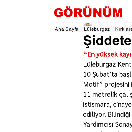
GÖRÜNÜM
Hamza Dalgıç
11 Ma
Ana Sayfa
Lüleburgaz
Kırklar
Şiddete
“En yüksek kayı
Lüleburgaz Kent
10 Şubat’ta başl
Motif” projesini
11 metrelik çalış
istismara, cinay
ediliyor. Bilind
Yardımcısı Sona