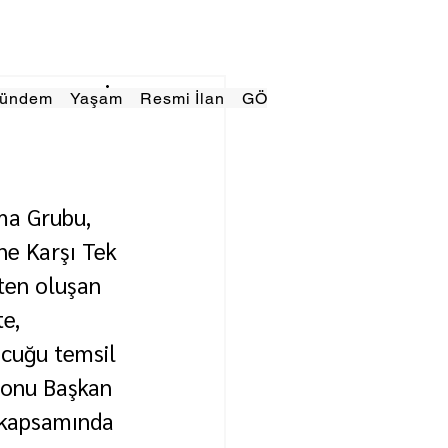
Gündem
Yaşam
Resmi İlan
GÖRÜNÜMTV
E GAZE
ma Grubu, 
ne Karşı Tek 
ten oluşan 
e, 
ocuğu temsil 
yonu Başkan 
 kapsamında 