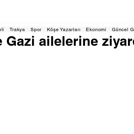
Haz 2025
1 dakikada okunur
eli
Trakya
Spor
Köşe Yazarları
Ekonomi
Güncel 
 Gazi ailelerine ziyar