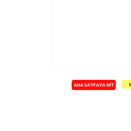
ANA SAYFAYA GİT
Künye
Yakma tesisine KIRMIZI