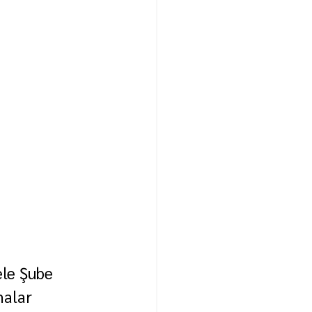
le Şube 
malar 