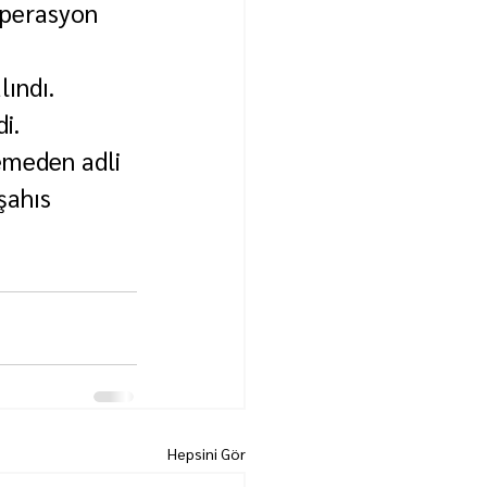
operasyon 
ındı. 
i.
kemeden adli 
şahıs 
Hepsini Gör