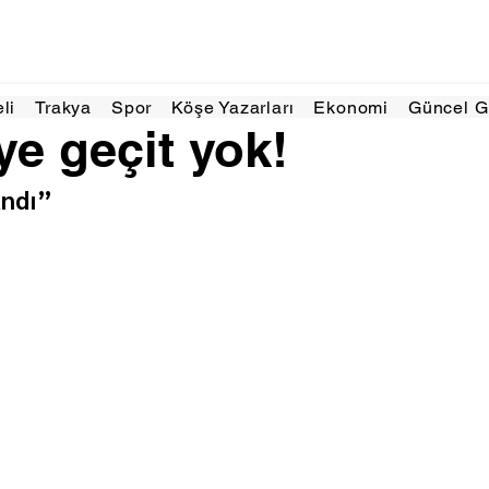
025
1 dakikada okunur
eli
Trakya
Spor
Köşe Yazarları
Ekonomi
Güncel 
e geçit yok!
andı”