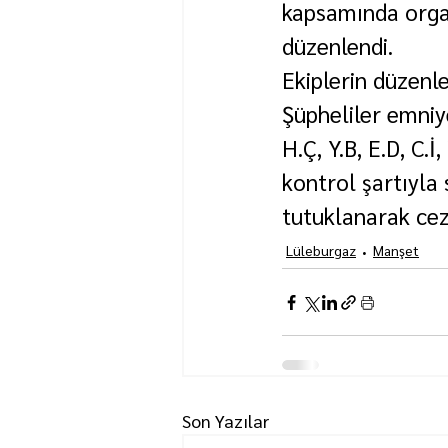
kapsamında organ
düzenlendi.
Ekiplerin düzenle
Şüpheliler emniye
H.Ç, Y.B, E.D, C.İ
kontrol şartıyla s
tutuklanarak cez
Lüleburgaz
Manşet
Son Yazılar