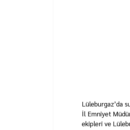
Lüleburgaz’da su
İl Emniyet Müdü
ekipleri ve Lüle