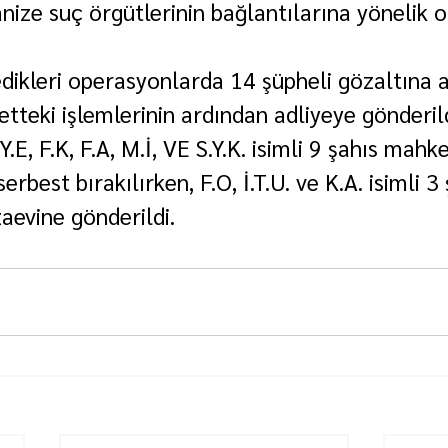
ize suç örgütlerinin bağlantılarına yönelik 
dikleri operasyonlarda 14 şüpheli gözaltına al
tteki işlemlerinin ardından adliyeye gönderild
, Y.E, F.K, F.A, M.İ, VE S.Y.K. isimli 9 şahıs mah
erbest bırakılırken, F.O, İ.T.U. ve K.A. isimli 3 
aevine gönderildi.