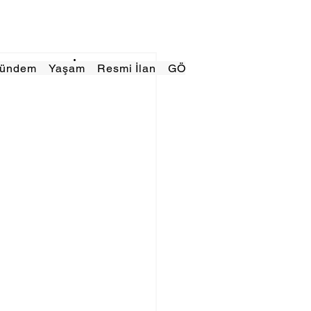
Gündem
Yaşam
Resmi İlan
GÖRÜNÜMTV
E GAZE