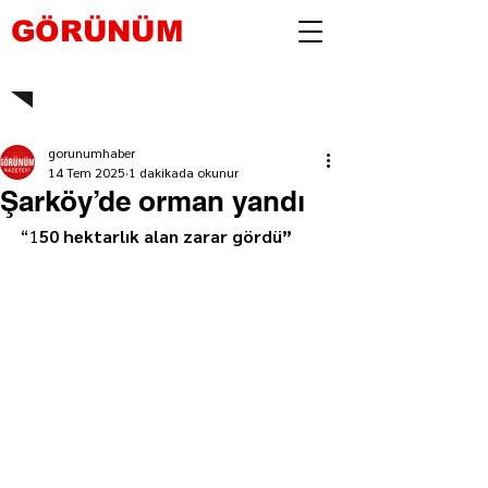
GÖRÜNÜM
gorunumhaber
14 Tem 2025
1 dakikada okunur
Şarköy’de orman yandı
“1
50 hektarlık alan zarar gördü”