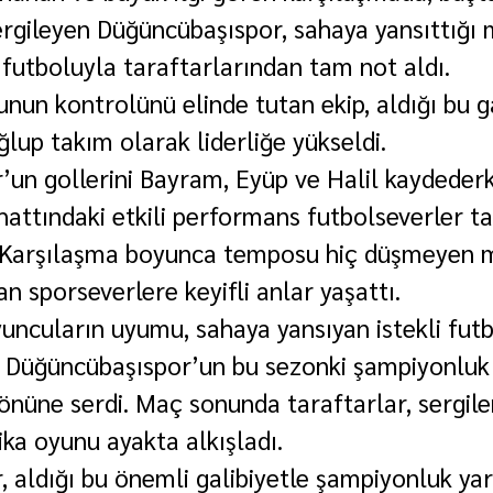
ergileyen Düğüncübaşıspor, sahaya yansıttığı
i futboluyla taraftarlarından tam not aldı.
un kontrolünü elinde tutan ekip, aldığı bu ga
lup takım olarak liderliğe yükseldi.
un gollerini Bayram, Eyüp ve Halil kaydederk
hattındaki etkili performans futbolseverler t
ı. Karşılaşma boyunca temposu hiç düşmeyen 
an sporseverlere keyifli anlar yaşattı.
yuncuların uyumu, sahaya yansıyan istekli futb
Düğüncübaşıspor’un bu sezonki şampiyonluk h
önüne serdi. Maç sonunda taraftarlar, sergile
ka oyunu ayakta alkışladı.
 aldığı bu önemli galibiyetle şampiyonluk yar