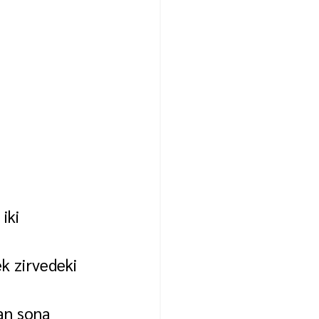
iki 
k zirvedeki 
an sona 