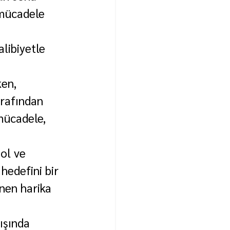
 mücadele 
libiyetle 
en, 
arafından 
mücadele, 
ol ve 
edefini bir 
nen harika 
ışında 