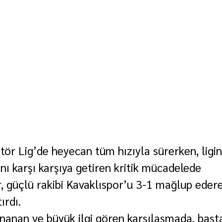
tör Lig’de heyecan tüm hızıyla sürerken, ligin 
ı karşı karşıya getiren kritik mücadelede 
 güçlü rakibi Kavaklıspor’u 3-1 mağlup edere
ırdı.
ynanan ve büyük ilgi gören karşılaşmada, başt