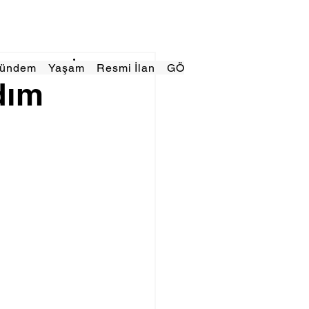
Gündem
Yaşam
Resmi İlan
GÖRÜNÜMTV
E GAZE
dım