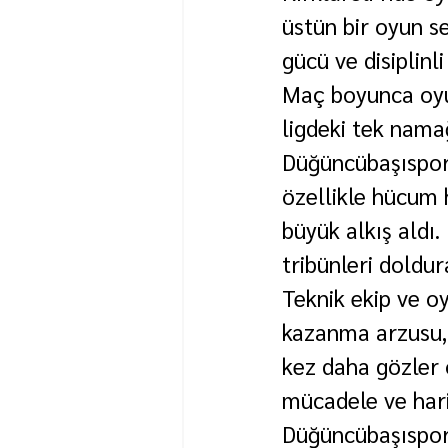
üstün bir oyun s
gücü ve disiplinl
Maç boyunca oyun
ligdeki tek namağ
Düğüncübaşıspor’
özellikle hücum 
büyük alkış ald
tribünleri doldur
Teknik ekip ve o
kazanma arzusu, 
kez daha gözler 
mücadele ve hari
Düğüncübaşıspor,