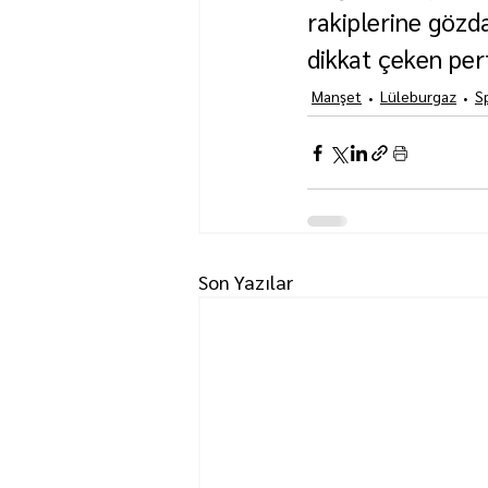
rakiplerine gözda
dikkat çeken per
Manşet
Lüleburgaz
S
Son Yazılar