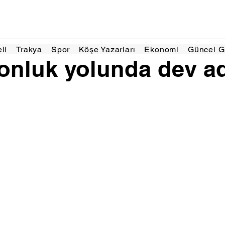
025
1 dakikada okunur
eli
Trakya
Spor
Köşe Yazarları
Ekonomi
Güncel 
onluk yolunda dev a