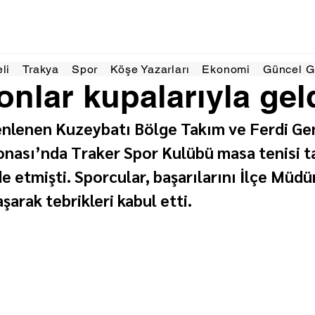
a 2025
1 dakikada okunur
eli
Trakya
Spor
Köşe Yazarları
Ekonomi
Güncel 
nlar kupalarıyla gel
nlenen Kuzeybatı Bölge Takım ve Ferdi Gen
nası’nda Traker Spor Kulübü masa tenisi t
e etmişti. Sporcular, başarılarını İlçe Müd
şarak tebrikleri kabul etti.