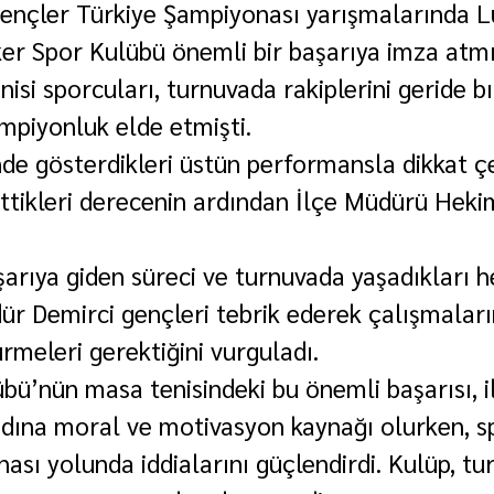
ençler Türkiye Şampiyonası yarışmalarında L
er Spor Kulübü önemli bir başarıya imza atmı
isi sporcuları, turnuvada rakiplerini geride b
mpiyonluk elde etmişti.
de gösterdikleri üstün performansla dikkat ç
ettikleri derecenin ardından İlçe Müdürü Hekim
şarıya giden süreci ve turnuvada yaşadıkları h
ür Demirci gençleri tebrik ederek çalışmaların
ürmeleri gerektiğini vurguladı.
bü’nün masa tenisindeki bu önemli başarısı, i
adına moral ve motivasyon kaynağı olurken, s
ası yolunda iddialarını güçlendirdi. Kulüp, tu