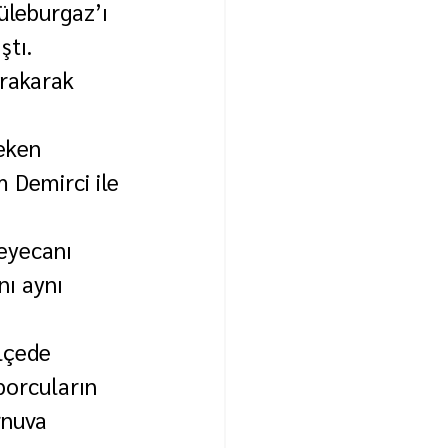
üleburgaz’ı 
ştı.
ırakarak 
eken 
 Demirci ile 
eyecanı 
ı aynı 
lçede 
porcuların 
rnuva 