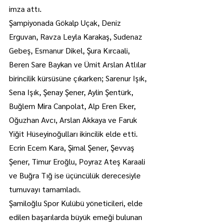
imza attı.
Şampiyonada Gökalp Uçak, Deniz 
Erguvan, Ravza Leyla Karakaş, Sudenaz 
Gebeş, Esmanur Dikel, Şura Kırcaali, 
Beren Sare Baykan ve Ümit Arslan Atlılar 
birincilik kürsüsüne çıkarken; Sarenur Işık, 
Sena Işık, Şenay Şener, Aylin Şentürk, 
Buğlem Mira Canpolat, Alp Eren Eker, 
Oğuzhan Avcı, Arslan Akkaya ve Faruk 
Yiğit Hüseyinoğulları ikincilik elde etti. 
Ecrin Ecem Kara, Şimal Şener, Şevvaş 
Şener, Timur Eroğlu, Poyraz Ateş Karaali 
ve Buğra Tığ ise üçüncülük derecesiyle 
turnuvayı tamamladı.
Şamiloğlu Spor Kulübü yöneticileri, elde 
edilen başarılarda büyük emeği bulunan 