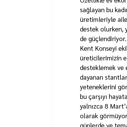
sağlayan bu kadın
üretimleriyle ail
destek olurken, 
de güçlendiriyor.
Kent Konseyi eki
üreticilerimizin 
desteklemek ve 
dayanan stantlar
yeteneklerini gör
bu çarşıyı hayata
yalnızca 8 Mart’a
olarak görmüyoru
günlerde ve tema