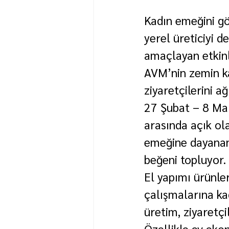
Kadın emeğini gö
yerel üreticiyi d
amaçlayan etkinl
AVM’nin zemin k
ziyaretçilerini ağ
27 Şubat – 8 Mart
arasında açık ol
emeğine dayanan
beğeni topluyor.
El yapımı ürünle
çalışmalarına kad
üretim, ziyaretçi
Özellikle ev eko