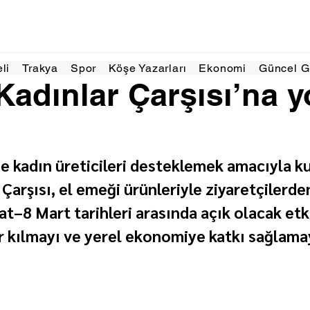
3 Mar
1 dakikada okunur
eli
Trakya
Spor
Köşe Yazarları
Ekonomi
Güncel 
Kadınlar Çarşısı’na 
 kadın üreticileri desteklemek amacıyla ku
Çarşısı, el emeği ürünleriyle ziyaretçilerden
t–8 Mart tarihleri arasında açık olacak etki
 kılmayı ve yerel ekonomiye katkı sağlamay