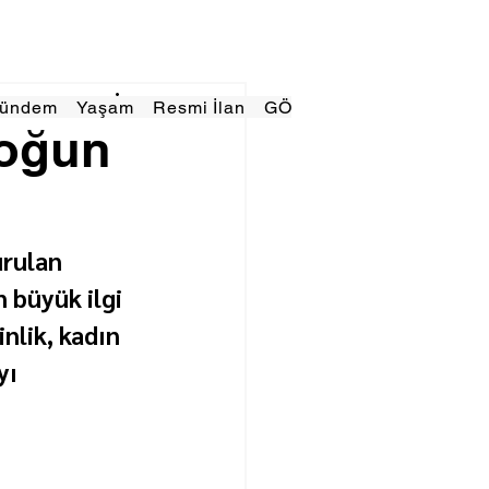
Gündem
Yaşam
Resmi İlan
GÖRÜNÜMTV
E GAZE
yoğun
rulan 
 büyük ilgi 
nlik, kadın 
ı 