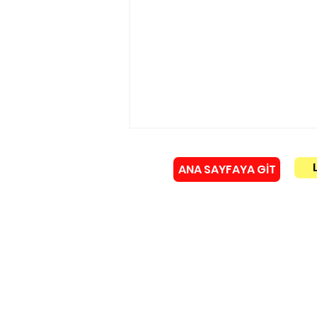
ANA SAYFAYA GİT
Künye
Yürükoğlu ailesinin acı
günü!