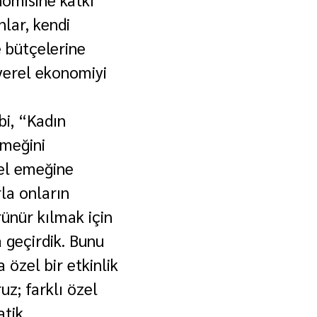
lar, kendi 
e bütçelerine 
yerel ekonomiyi 
bi, “Kadın 
emeğini 
el emeğine 
la onların 
ünür kılmak için 
 geçirdik. Bunu 
 özel bir etkinlik 
z; farklı özel 
tik 