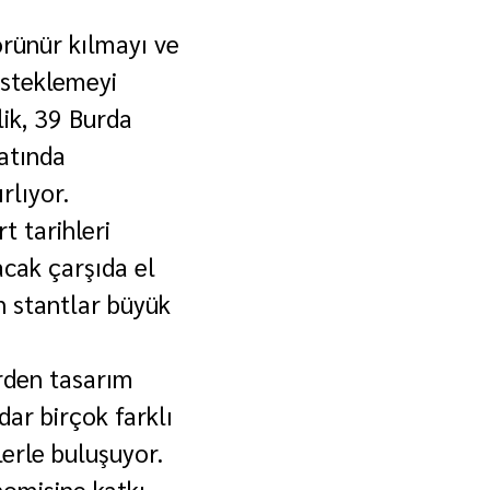
rünür kılmayı ve 
esteklemeyi 
ik, 39 Burda 
atında 
ırlıyor.
 tarihleri 
acak çarşıda el 
 stantlar büyük 
rden tasarım 
ar birçok farklı 
lerle buluşuyor.
nomisine katkı 