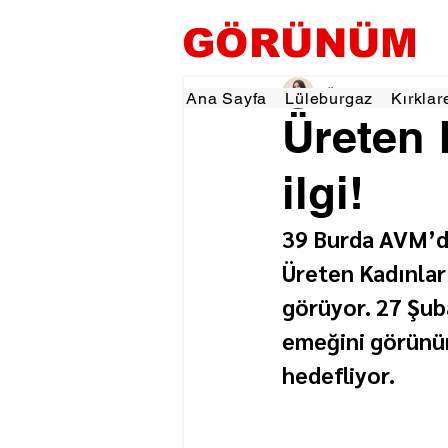
GÖRÜNÜM
Özlem KARAKOYUN
Ana Sayfa
Lüleburgaz
Kırklar
Üreten 
ilgi!
39 Burda AVM’de
Üreten Kadınlar 
görüyor. 27 Şuba
emeğini görünür
hedefliyor.