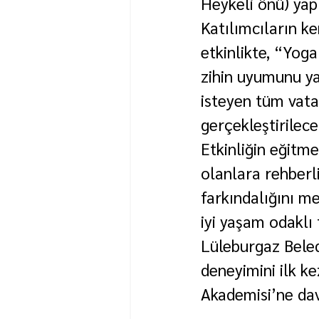
Heykeli önü) yap
Katılımcıların ke
etkinlikte, “Yog
zihin uyumunu ya
isteyen tüm vata
gerçekleştirilece
Etkinliğin eğitme
olanlara rehberli
farkındalığını me
iyi yaşam odaklı
Lüleburgaz Beled
deneyimini ilk k
Akademisi’ne dav