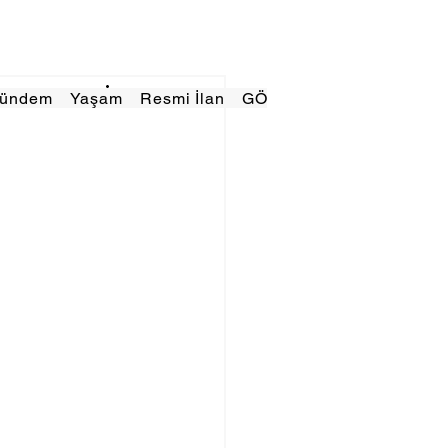
Gündem
Yaşam
Resmi İlan
GÖRÜNÜMTV
E GAZE