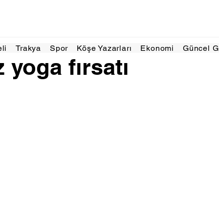
z 2025
1 dakikada okunur
eli
Trakya
Spor
Köşe Yazarları
Ekonomi
Güncel 
 yoga fırsatı