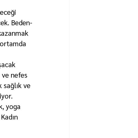
leceği 
cek. Beden-
 kazanmak 
r ortamda 
şacak 
 ve nefes 
k sağlık ve 
iyor.
k, yoga 
 Kadın 