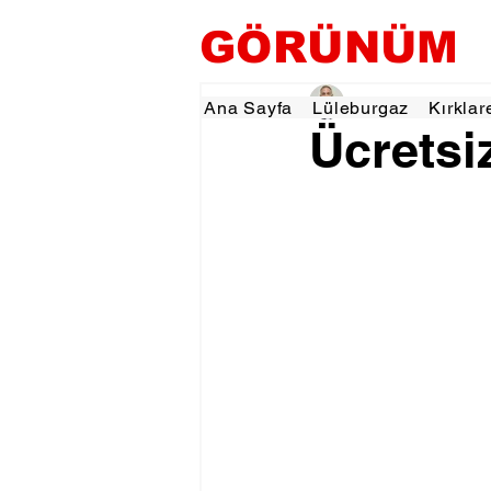
GÖRÜNÜM
Hamza Dalgıç
18 Ha
Ana Sayfa
Lüleburgaz
Kırklar
Ücretsiz