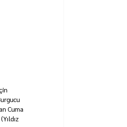
çin 
Burgucu 
ran Cuma 
(Yıldız 