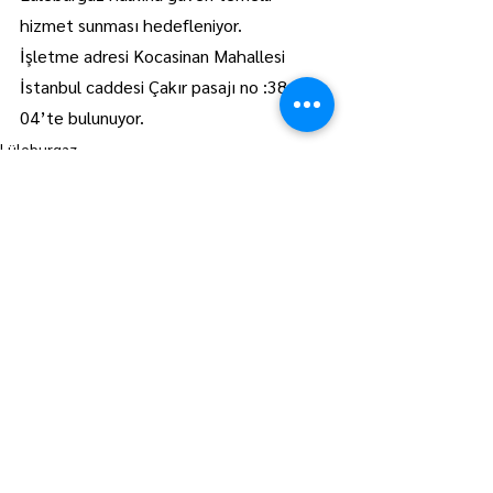
hizmet sunması hedefleniyor.
İşletme adresi Kocasinan Mahallesi 
İstanbul caddesi Çakır pasajı no :38-Z-
04’te bulunuyor.
Lüleburgaz
Manşet
Hepsini Gör
Son Yazılar