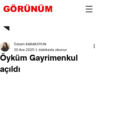
GÖRÜNÜM
Özlem KARAKOYUN
30 Ara 2025
1 dakikada okunur
Öyküm Gayrimenkul
açıldı