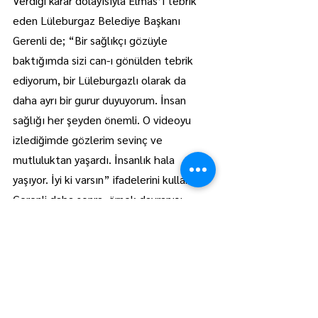
Verdiği karar dolayısıyla Elmas’ı tebrik 
eden Lüleburgaz Belediye Başkanı 
Gerenli de; “Bir sağlıkçı gözüyle 
baktığımda sizi can-ı gönülden tebrik 
ediyorum, bir Lüleburgazlı olarak da 
daha ayrı bir gurur duyuyorum. İnsan 
sağlığı her şeyden önemli. O videoyu 
izlediğimde gözlerim sevinç ve 
mutluluktan yaşardı. İnsanlık hala 
yaşıyor. İyi ki varsın” ifadelerini kullandı.
Gerenli daha sonra, örnek davranışı 
dolayısıyla Elmas’a plaket verdi.
Lüleburgaz
Manşet