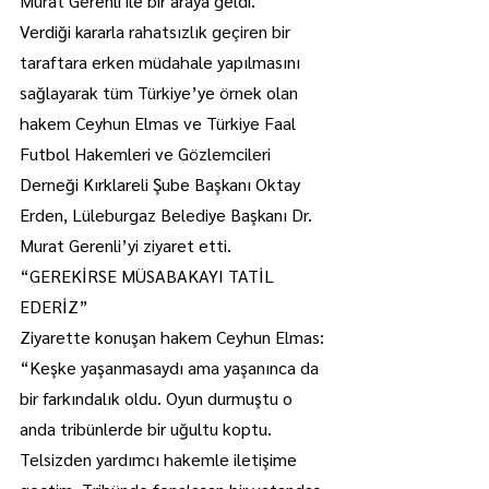
Murat Gerenli ile bir araya geldi.
Verdiği kararla rahatsızlık geçiren bir 
taraftara erken müdahale yapılmasını 
sağlayarak tüm Türkiye’ye örnek olan 
hakem Ceyhun Elmas ve Türkiye Faal 
Futbol Hakemleri ve Gözlemcileri 
Derneği Kırklareli Şube Başkanı Oktay 
Erden, Lüleburgaz Belediye Başkanı Dr. 
Murat Gerenli’yi ziyaret etti.
“GEREKİRSE MÜSABAKAYI TATİL 
EDERİZ”
Ziyarette konuşan hakem Ceyhun Elmas: 
“Keşke yaşanmasaydı ama yaşanınca da 
bir farkındalık oldu. Oyun durmuştu o 
anda tribünlerde bir uğultu koptu. 
Telsizden yardımcı hakemle iletişime 