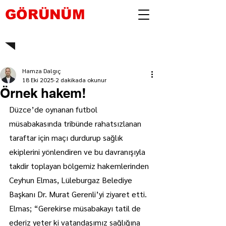
GÖRÜNÜM
Hamza Dalgıç
18 Eki 2025
2 dakikada okunur
Örnek hakem!
Düzce’de oynanan futbol 
müsabakasında tribünde rahatsızlanan 
taraftar için maçı durdurup sağlık 
ekiplerini yönlendiren ve bu davranışıyla 
takdir toplayan bölgemiz hakemlerinden 
Ceyhun Elmas, Lüleburgaz Belediye 
Başkanı Dr. Murat Gerenli’yi ziyaret etti. 
Elmas; “Gerekirse müsabakayı tatil de 
ederiz yeter ki vatandaşımız sağlığına 