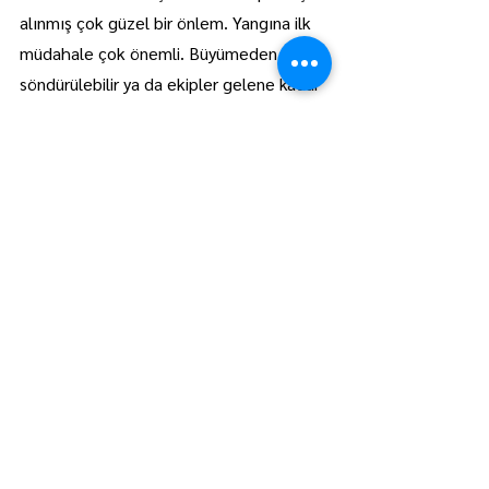
alınmış çok güzel bir önlem. Yangına ilk 
müdahale çok önemli. Büyümeden 
söndürülebilir ya da ekipler gelene kadar 
büyümesi önlenebilir. Alınan bu karardan 
dolayı yetkililere teşekkür ediyorum.” 
diye konuştu.
Üretici Abdurrahman Yılmaz da hasat 
sırasında olası yangınlara karşı alınan 
önlemlerden dolayı çok memnun 
olduğunu belirtti.
Birçok üreticinin önceki yıllarda büyük 
kayıp ve tehlikeler atlattığını ifade eden 
Yılmaz, bir yıllık emeklerinin heba 
olmasından korktuklarını vurguladı.AA
Kırklareli