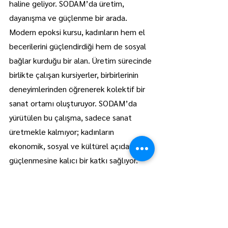
haline geliyor. SODAM’da üretim, 
dayanışma ve güçlenme bir arada. 
Modern epoksi kursu, kadınların hem el 
becerilerini güçlendirdiği hem de sosyal 
bağlar kurduğu bir alan. Üretim sürecinde 
birlikte çalışan kursiyerler, birbirlerinin 
deneyimlerinden öğrenerek kolektif bir 
sanat ortamı oluşturuyor. SODAM’da 
yürütülen bu çalışma, sadece sanat 
üretmekle kalmıyor; kadınların 
ekonomik, sosyal ve kültürel açıdan 
güçlenmesine kalıcı bir katkı sağlıyor. 
Her üretilen ürün, hem emeğin hem de 
dönüşümün hikayesini taşıyor. Epoksiyle 
modernleşen, ahşapla nefes alan, 
anılarla özelleşen bu sanat; 