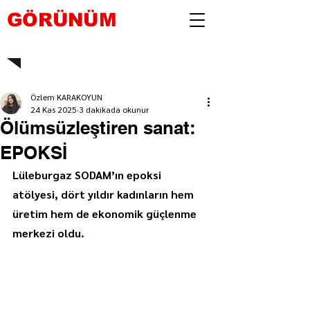
GÖRÜNÜM
Özlem KARAKOYUN
24 Kas 2025
3 dakikada okunur
Ölümsüzleştiren sanat:
EPOKSİ
Lüleburgaz SODAM’ın epoksi 
atölyesi, dört yıldır kadınların hem 
üretim hem de ekonomik güçlenme 
merkezi oldu.