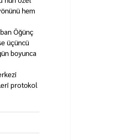
i yönünü hem 
aban Öğünç 
se üçüncü 
 gün boyunca 
rkezi 
eri protokol 