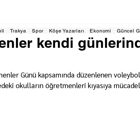
s 2025
1 dakikada okunur
eli
Trakya
Spor
Köşe Yazarları
Ekonomi
Güncel 
nler kendi günlerin
enler Günü kapsamında düzenlenen voleybol
edeki okulların öğretmenleri kıyasıya mücadele