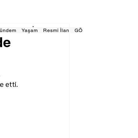
Gündem
Yaşam
Resmi İlan
GÖRÜNÜMTV
E GAZE
de
 
 etti.