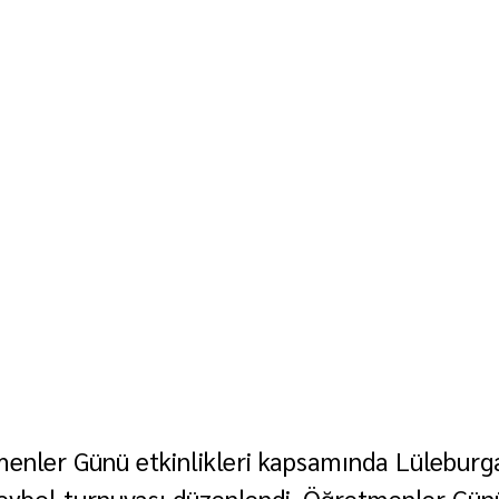
enler Günü etkinlikleri kapsamında Lüleburg
leybol turnuvası düzenlendi. Öğretmenler Gün