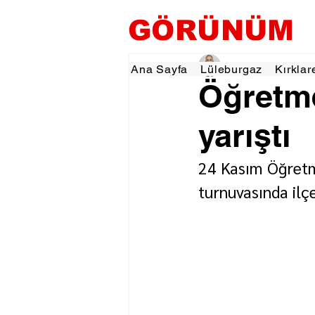
GÖRÜNÜM
Hamza Dalgıç
24 Ka
Ana Sayfa
Lüleburgaz
Kırklar
Öğretme
yarıştı
24 Kasım Öğretm
turnuvasında ilç