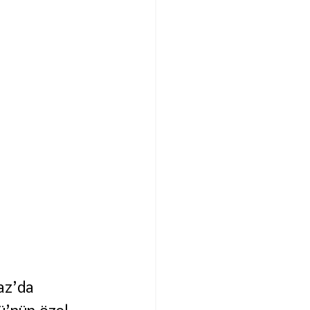
az’da 
ü’nün özel 