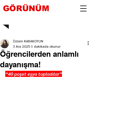
GÖRÜNÜM
Özlem KARAKOYUN
3 Ara 2025
1 dakikada okunur
Öğrencilerden anlamlı
dayanışma!
“40 poşet eşya topladılar”