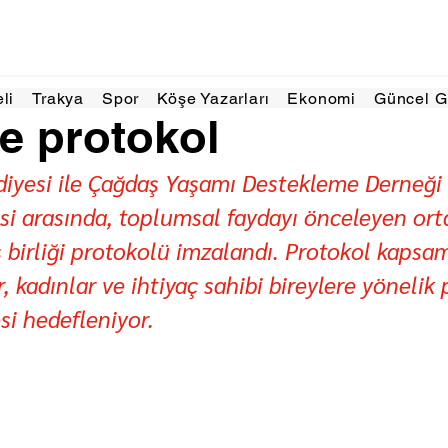
a 2025
1 dakikada okunur
eli
Trakya
Spor
Köşe Yazarları
Ekonomi
Güncel 
e protokol
diyesi ile Çağdaş Yaşamı Destekleme Derneği
i arasında, toplumsal faydayı önceleyen ort
iş birliği protokolü imzalandı. Protokol kapsa
, kadınlar ve ihtiyaç sahibi bireylere yönelik 
si hedefleniyor.