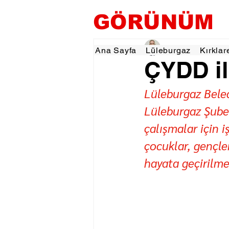
GÖRÜNÜM
Hamza Dalgıç
18 Ar
Ana Sayfa
Lüleburgaz
Kırklar
ÇYDD il
Lüleburgaz Bele
Lüleburgaz Şubes
çalışmalar için 
çocuklar, gençler
hayata geçirilme