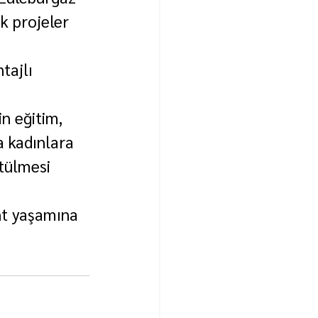
k projeler 
tajlı 
n eğitim, 
a kadınlara 
ütülmesi 
nt yaşamına 