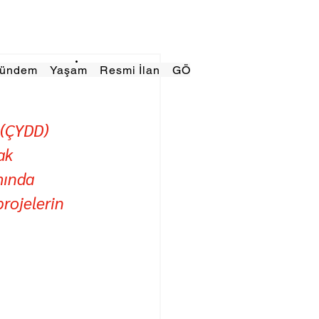
Gündem
Yaşam
Resmi İlan
GÖRÜNÜMTV
E GAZE
 (ÇYDD) 
ak 
mında 
projelerin 