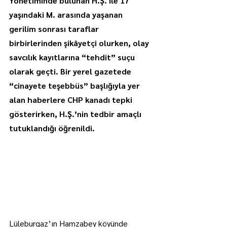
Yönetiminde bulunan H.Ş. ile 17 
yaşındaki M. arasında yaşanan 
gerilim sonrası taraflar 
birbirlerinden şikâyetçi olurken, olay 
savcılık kayıtlarına “tehdit” suçu 
olarak geçti. Bir yerel gazetede 
“cinayete teşebbüs” başlığıyla yer 
alan haberlere CHP kanadı tepki 
gösterirken, H.Ş.’nin tedbir amaçlı 
tutuklandığı öğrenildi.
Lüleburgaz’ın Hamzabey köyünde 