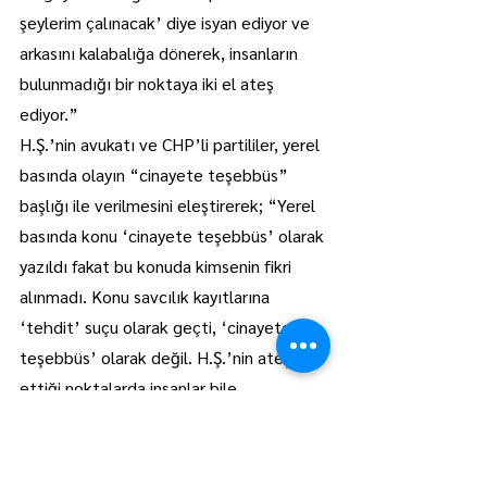
şeylerim çalınacak’ diye isyan ediyor ve 
arkasını kalabalığa dönerek, insanların 
bulunmadığı bir noktaya iki el ateş 
ediyor.”
H.Ş.’nin avukatı ve CHP’li partililer, yerel 
basında olayın “cinayete teşebbüs” 
başlığı ile verilmesini eleştirerek; “Yerel 
basında konu ‘cinayete teşebbüs’ olarak 
yazıldı fakat bu konuda kimsenin fikri 
alınmadı. Konu savcılık kayıtlarına 
‘tehdit’ suçu olarak geçti, ‘cinayete 
teşebbüs’ olarak değil. H.Ş.’nin ateş 
ettiği noktalarda insanlar bile 
bulunmuyordu” açıklamasında bulundu.
Yaşanan olayın ardından H.Ş.’nin tedbir 
amaçlı olarak tutuklandığı gelen bilgiler 