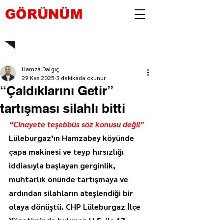
GÖRÜNÜM
Hamza Dalgıç
29 Kas 2025
3 dakikada okunur
“Çaldıklarını Getir”
tartışması silahlı bitti
“Cinayete teşebbüs söz konusu değil"
Lüleburgaz’ın Hamzabey köyünde 
çapa makinesi ve teyp hırsızlığı 
iddiasıyla başlayan gerginlik, 
muhtarlık önünde tartışmaya ve 
ardından silahların ateşlendiği bir 
olaya dönüştü. CHP Lüleburgaz İlçe 